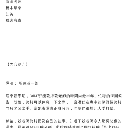
菅田將暉
橋本環奈
知英
成宮寬貴
【內容簡介】
導演： 羽住英一郎
迎來新學期，3年E班能殺掉殺老師的時間尚餘半年。忙碌的學園祭
告一段落，終於可以休息一下之際，一直潛伏在班中的茅野楓終於
向殺老師出手。當她表露真正身分時，同學們都對此大受打擊。
然後，殺老師終於提及自己的往事。知道了殺老師令人驚愕悲傷的
過去，最後引致E班的分裂。與此同時達到全國規模的「殺老師暗