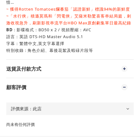
惜…
~ 獲得Rotten Tomatoes爛番茄「認證新鮮」標識94%的新鮮度
~「水行俠」積遜莫瑪和「閃電俠」艾薩米勒驚喜客串結局篇，刺
激收視急升，刷新影視串流平台HBO Max原創劇集單日最高紀錄
BD
: 影碟格式：BD50 x 2 / 視頻壓縮：AVC
語言：英語 DTS-HD Master Audio 5.1
字幕：繁體中文,英文字幕選擇
特別收錄 : 角色介紹、幕後花絮及蝦碌片段等
送貨及付款方式
顧客評價
尚未有任何評價