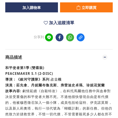
加入購物車
立即購買
加入追蹤清單
分享到
商品描述
和平使者第1季 (雙碟裝)
PEACEMAKER S.1 (2-DISC)
導演：《銀河守護隊》系列 占士根
演員：莊先拿、丹妮爾布魯克斯、弗雷迪史卓瑪、珍妮花賀蘭
故事內容:
劇情延續《自殺特攻》，在科托馬爾他任務中與血拳對
决並受重傷的和平使者大難不死。不過他很快發現自由是有代價
的，他被穆恩徵召加入一個小隊，成員包括哈寇特、伊克諾莫斯，
以及新人莉奧塔，執行一項代號為「蝴蝶計劃」的新任務。但他仍
然致力於拯救世界，不惜一切代價，不管需要殺死多少人都在所不