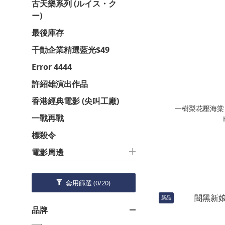
古天樂系列 (ルイス・ク
ー)
最後庫存
千勣企業精選藍光$49
Error 4444
許紹雄演出作品
香港經典電影 (尖叫工廠)
一樹梨花壓海棠 (19
一戰再戰
標殺令
電影周邊
套用篩選
(0/20)
新品
品牌