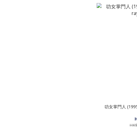
叻女掌門人 (1995) (
H
HK$