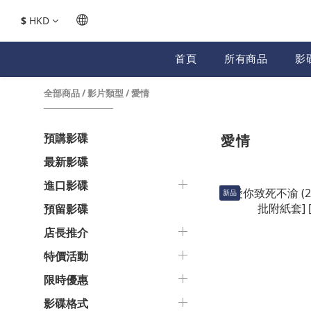
$
HKD
首頁
所有商品
影
全部商品
/
影片類型
/
愛情
預購影碟
愛情
最新影碟
進口影碟
新品
預留影碟
店長推介
特價活動
限時優惠
影碟格式