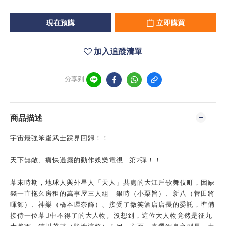
現在預購
立即購買
加入追蹤清單
分享到
商品描述
宇宙最強笨蛋武士踩界回歸！！
天下無敵、痛快過癮的動作娛樂電視 第2彈！！
幕末時期，地球人與外星人「天人」共處的大江戶歌舞伎町，因缺
錢一直拖久房租的萬事屋三人組—銀時（小栗旨）、新八（菅田將
暉飾）、神樂（橋本環奈飾）、接受了微笑酒店店長的委託，準備
接侍一位幕𩚭中不得了的大人物。沒想到，這位大人物竟然是征九