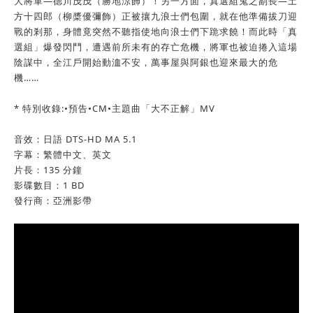
大將軍—德川茂茂（勝地涼飾）！另一方面，真選組鬼之副長—土
方十四郎（柳槳優彌飾）正被攘九浪士們包圍，就在他準備拔刀迎
戰的剎那，身體竟突然不聽指使地向浪士們下跪求饒！而此時「真
選組」爆發閃鬥，遭遇前所未有的存亡危機，將軍也被迫捲入這場
陰謀中，全江戶開始動洫不安，萬事屋與阿銀也迎來最大的危
機……
* 特別收錄:
•
預告
•
CM
•
主題曲「大不正解」MV
音效：日語 DTS-HD MA 5.1
字幕：繁體中文、英文
片長：135 分鐘
影碟數目：1 BD
發行商：亞洲影帶