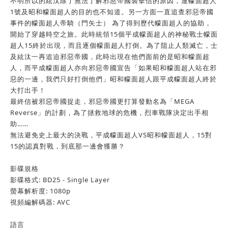
不明所以的絃汰除了無法了解邪惡帝國襲擊信的原因，連幪面超人
1號及昭和幪面超人的目的也不知道。另一方面一直追查邪惡帝國
事件的幪面超人帝騎（門矢士） 為了得到歷代幪面超人的協助，
開始了穿越時空之旅。此時統領15個平成幪面超人的神秘戰士幪面
超人15終於出現，而且逐個幪面超人打倒。為了阻止人類滅亡，士
及絃汰一再追迫邪惡帝國，此時出現在他們面前的是昭和幪面超
人，而平成幪面超人亦向邪惡帝國宣告「如果昭和幪面超人站在邪
惡的一邊，我們只好打倒他們」昭和幪面超人跟平成幪面超人終於
大打出手！
最終信被邪惡帝國捉走，邪惡帝國更打算發動名為「MEGA
Reverse」的計劃，為了拯救地球的危機，烈車戰隊決定出手相
助……
無法避免史上最大的決戰，平成幪面超人VS昭和幪面超人，15對
15的認真對戰，到底那一邊會獲勝？
影碟規格
影碟格式: BD25 - Single Layer
螢幕解析度: 1080p
視頻編解碼器: AVC
語言