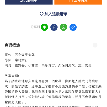
加入購物車
立即購買
加入追蹤清單
分享到
商品描述
原作：石之森章太郎
導演：柴崎貴行
演員：佐野岳、小林豐、高杉真宙、久保田悠來、志田友美
故事大綱:
為了調查在地球入面是否有另一個世界，幪面超人鎧武（葛葉絃
汰）開始了調查，途中遇上了擁有不思議力量的少年信，信被邪惡
帝國的怪人襲擊，此時自稱本鄉猛的男人出現並變身為幪面超人1
號將怪人打倒，並對絃汰說「像你這樣的菜鳥，我是不會承認你是
幪面超人的」。