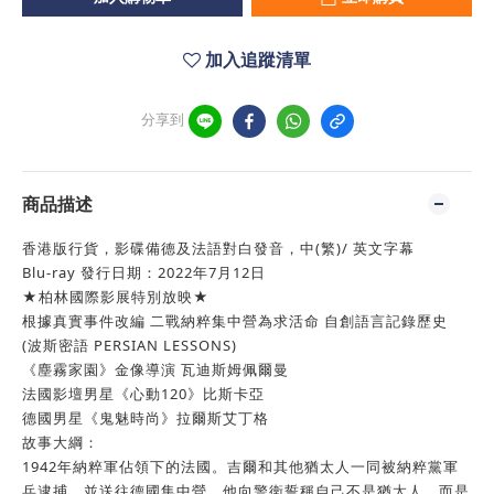
加入追蹤清單
分享到
商品描述
香港版行貨，影碟備德及法語對白發音，中(繁)/ 英文字幕
Blu-ray 發行日期：2022年7月12日
★柏林國際影展特別放映★
根據真實事件改編 二戰納粹集中營為求活命 自創語言記錄歷史
(波斯密語 PERSIAN LESSONS)
《塵霧家園》金像導演 瓦迪斯姆佩爾曼
法國影壇男星《心動120》比斯卡亞
德國男星《鬼魅時尚》拉爾斯艾丁格
故事大綱：
1942年納粹軍佔領下的法國。吉爾和其他猶太人一同被納粹黨軍
兵逮捕，並送往德國集中營。他向警衛誓稱自己不是猶太人，而是