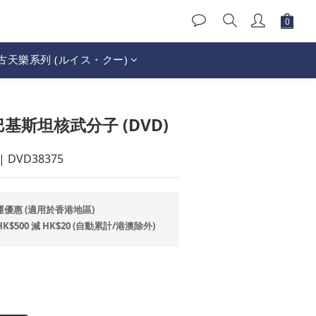
古天樂系列 (ルイス・クー)
立即購買
 巴基斯坦核武分子 (DVD)
 DVD38375
運優惠 (適用於香港地區)
500 減 HK$20 (自動累計/港澳除外)