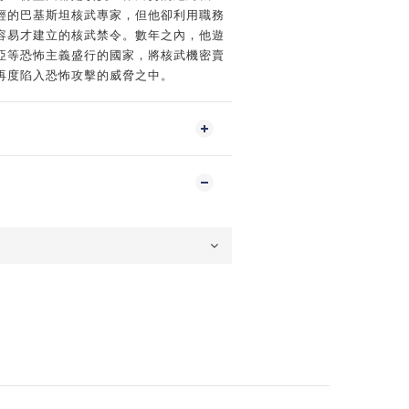
輕的巴基斯坦核武專家，但他卻利用職務
容易才建立的核武禁令。數年之內，他遊
亞等恐怖主義盛行的國家，將核武機密賣
再度陷入恐怖攻擊的威脅之中。