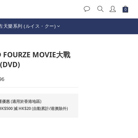
古天樂系列 (ルイス・クー)
立即購買
D FOURZE MOVIE大戰
(DVD)
96
運優惠 (適用於香港地區)
500 減 HK$20 (自動累計/港澳除外)