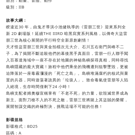
類別：動畫、冒險、動作
級別：IIB
故事大綱：
睽違近30 年，由鬼才導演小池健執導的《雷朋三世》迎來系列全
新 2D 劇場版！延續THE IIIRD 暗黑寫實系列風格，以傳奇大盜雷
朋三世為核心展開的平行時空全新原創劇情！
天才怪盜雷朋三世與黃金拍檔次元大介、石川五右衛門與峰不二
子，為了揭開不斷追殺他們的幕後黑手真面目，雷朋㇐行人聯手闖
入百慕達海域中㇐座不存在於地圖的神秘島嶼探尋真相，同時尋找
島嶼隱藏的龐大寶藏！旅程中他們乘坐的飛機遭到狙擊墜毀，更被
迫降落於㇐座毒霧瀰漫的「死亡之島」。島嶼堆滿腐朽的核武與棄
置的兵器，同時遊蕩著詭異的「垃圾人」。致命毒氣使雷朋等人陷
入絕境，生存時間僅剩下24 小時！
島嶼支配者姆奧穆宣稱掌有「不老不死」的力量，欲毀滅世界成為
新主。面對刀槍不入的不死之敵，雷朋三世將賭上其盜賊的榮耀，
展開智謀交織的終極對決，挑戰這場不可能的任務！
影碟規格
影碟格式：BD25
區碼：A