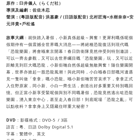
原作：臼井儀人（らくだ社）
導演及編劇：佐佐木忍
聲演：(粵語版配音) 洪嘉豪 / (日語版配音) 北村匠海×水樹奈奈×安
元洋貴×戶松遙
故事大綱
：就快踏入暑假，小新真係超級～興奮！更犀利嘅係呢個
假期仲有一個震撼全世界嘅大消息——將絕種恐龍復活到現代嘅
「恐龍樂園」將會喺東京開幕！春日防衛隊竟然仲受到特別邀請，
可以一齊去參觀，又可以去世界矚目嘅「恐龍樂園」玩，又可以近
距離見到巨大嘅恐龍，小新佢哋自然係超級無敵興奮！隨住樂園開
幕，世界亦掀起一股恐龍風潮！與此同時，小白喺春日部嘅河邊遇
見一隻叫做「拿拿」嘅小恐龍。喺小新佢哋苦苦哀求下，拿拿正式
入住野原家，同小新、小白一齊生活，創造出好多重要又特別嘅回
憶。但正當小新享受緊呢個與別不同嘅暑假，恐龍竟然逃出咗恐龍
樂園，湧入東京中心，甚至走入春日部！到底呢場「恐龍之亂」可
以點收科？拿拿身上又隱藏住咩重大秘密？
DVD
：影碟格式：DVD-5 / 3區
語言：粵、日語 Dolby Digital 5.1
字幕：繁體中、英文