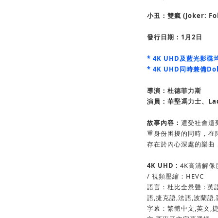
小丑：雙瘋
(
Joker: Fo
發行日期：1月2日
* 4K UHD及藍光影
* 4K UHD同時兼備Dolb
導演：杜德菲力斯
演員：華堅馮力士、Lady
故事內容：
遭受社會遺
重身份困擾的同時，在
存在於內心深處的樂曲
4K UHD :
4K高清解像度
/ 視頻壓縮：HEVC
語言：杜比全景聲 : 英語,法語
語,捷克語,法語,波蘭語
字幕：繁體中文,英文,捷