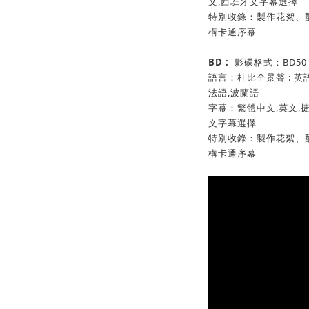
文,西班牙文字幕選擇
特別收錄：製作花絮、
構卡通序幕
BD :
影碟格式：BD50
語言：杜比全景聲 : 英語,法語
法語,波蘭語
字幕：繁體中文,英文,捷
文字幕選擇
特別收錄：製作花絮、
構卡通序幕