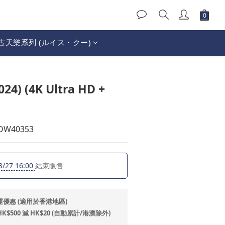
古天樂系列 (ルイス・クー)
立即購買
) (4K Ultra HD +
HDW40353
8/27 16:00
結束販售
運優惠 (適用於香港地區)
500 減 HK$20 (自動累計/港澳除外)