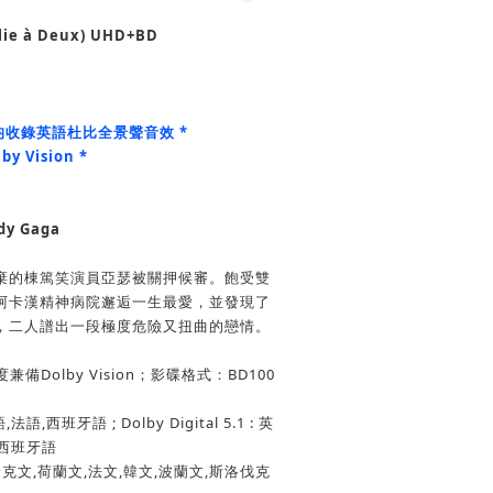
lie à Deux
) UHD+BD
碟均收錄英語杜比全景聲音效 *
y Vision *
 Gaga
棄的棟篤笑演員亞瑟被關押候審。飽受雙
阿卡漢精神病院邂逅一生最愛，並發現了
，二人譜出一段極度危險又扭曲的戀情。
兼備Dolby Vision；影碟格式：BD100
,西班牙語 ; Dolby Digital 5.1 : 英
,西班牙語
克文,荷蘭文,法文,韓文,波蘭文,斯洛伐克