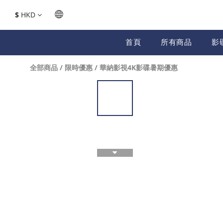
$
HKD
首頁
所有商品
影
全部商品
/
限時優惠
/
華納影視4K影碟暑期優惠