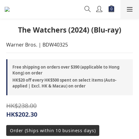
The Watchers (2024) (Blu-ray)
Warner Bros. | BDW40325
Free shipping on orders over $390 (applicable to Hong
Kong) on order
HK$20 off every HK$500 spent on select items (Auto-
applied | Excl. HK & Macau) on order
HK$238.00
HK$202.30
Order (Ships within 10 business days)