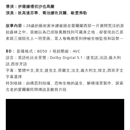
導演：伊珊娜禮切沙也馬蘭
演員：狄高達芬寧、喬治娜坎貝爾、歐雯弗勒
故事內容：
28歲的藝術家米娜被困在愛爾蘭西部一片廣闊荒涼的原
始森林之中。當她以為已排除萬難找到可藏身之地，卻發現自己原
來跟三個陌生人一同受困。眾人每晚都受到神秘生物監視和囚禁⋯
BD :
影碟格式：BD50 / 視頻壓縮：AVC
語言：英語杜比全景聲 ; Dolby Digital 5.1 : 捷克語,法語,義大利
語,西班牙語
字幕：繁體中文,英文,捷克文,荷蘭文,法文,義大利文,韓文,西班牙文
字幕選擇
特別收錄：由構思到拍攝、恐怖生物的誕生、解構場景製作、探索
古老的愛爾蘭民間傳說及刪剪片段