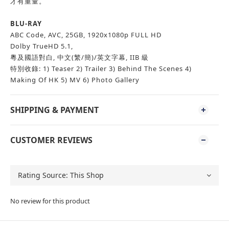
才有重量。
BLU-RAY
ABC Code, AVC, 25GB, 1920x1080p FULL HD
Dolby TrueHD 5.1,
粵及國語對白, 中文(繁/簡)/英文字幕, IIB 級
特別收錄: 1) Teaser 2) Trailer 3) Behind The Scenes 4)
Making Of HK 5) MV 6) Photo Gallery
SHIPPING & PAYMENT
CUSTOMER REVIEWS
No review for this product