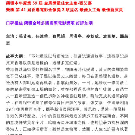
榮獲本年度第 59 屆 金馬獎最佳女主角-張艾嘉
榮獲 第 41 屆香港電影金像獎 2 項提名 最佳女主角 最佳新演員
口碑極佳 榮獲全球多國國際電影獎項 好評如潮
主演：張艾嘉、任達華、蔡思韻、周漢寧、麥秋成、袁富華、龔慈
恩
故事大綱
：「不能重現以前彌敦道，但嘗試通過故事，讓觀眾記起
原來香港以前是這樣的，這麼多霓虹燈」
香港曾以滿街霓虹燈聞名世界，卻隨著時代變遷，昔日的燦爛繁華
似乎已成往事。妻子難以接受丈夫離世，終日在家整理其遺物。身
邊所有人都叫她別再執著，卻屢勸無效。一日，她發現一條開啟亡
夫的秘密霓虹燈工場的鎖匙，並在那裡遇見他的青年徒弟，得悉亡
夫一直希望重造一個已拆除的神秘霓虹燈牌。盼能完成其遺願的妻
子，在過程中逐漸了解每個昔日燈牌的故事。張艾嘉、任達華相隔
39 年後再度再合作，攜手新演員周漢寧、蔡思韵，講述一段屬於
香港的獨特歷史。片中的霓虹燈與最近的清拆工程不謀而合。不同
的意境符號貫穿全片，暗喻著這座城市之餘，也對照著力挽狂瀾的
香港人，正如導演所言：雖然是空執著，然而，人生也許要有執著