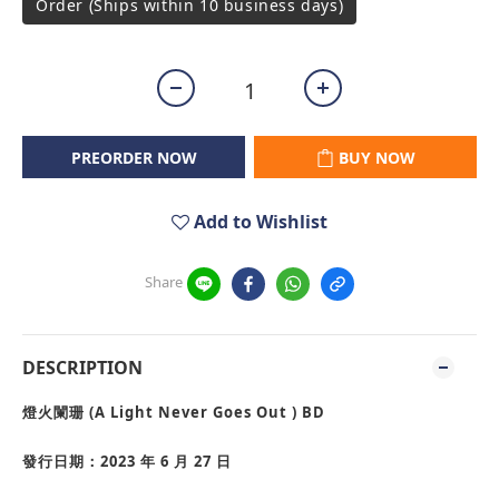
Order (Ships within 10 business days)
PREORDER NOW
BUY NOW
Add to Wishlist
Share
DESCRIPTION
燈火闌珊 (A Light Never Goes Out ) BD
發行日期：2023 年 6 月 27 日