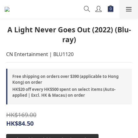
A Light Never Goes Out (2022) (Blu-
ray)
CN Entertainment | BLU1120
Free shipping on orders over $390 (applicable to Hong
Kong) on order
HK$20 off every HK$500 spent on select items (Auto-
applied | Excl. HK & Macau) on order
HK$169.00
HK$84.50