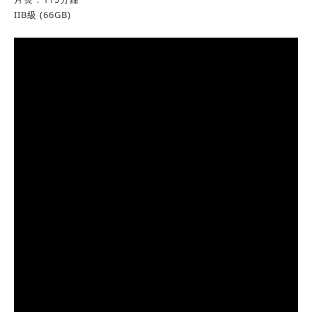
IIB級 (66GB)