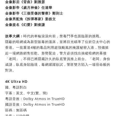
金像影后《背曲》劉雅瑟
金像影帝《歲月神偷》任達華
金像影帝《三個受傷的警察》鄭則士
金像男配角《拆彈專家》姜皓文
金像提名《幻愛》劉俊謙
故事大綱：
時代的車輪滾滾向前，禁毒鬥爭也面臨新的挑戰。
隱蔽的暗網成為新型販毒的溫床，並將目光瞄準了位於亞太中心的
香港。一批重達4噸的毒品利用超強颱風的掩護秘密入港，預備掀
起一場網路銷售狂歡。形勢緊迫，警方必須找出操縱暗網的幕後
「老闆」，不得已將隱藏許久的臥底警員推上前台。「老闆」身份
成謎，臥底身陷險境，毒網躍躍欲試，警匪雙方陷入一場宿命般的
對決。
4K Ultra HD
國、粵語對白
字幕：英文、中文(繁、簡)
粵語音效：Dolby Atmos in TrueHD
國語音效：Dolby Atmos in TrueHD
區碼：無區碼
片長：115分鐘