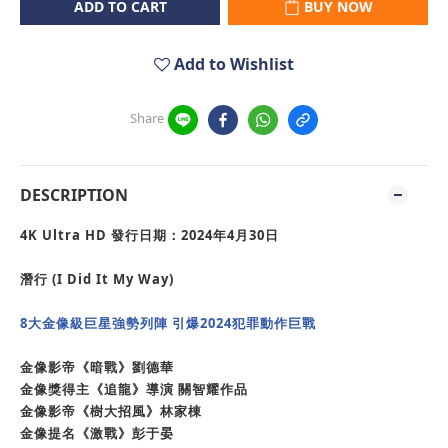
ADD TO CART
BUY NOW
Add to Wishlist
Share
DESCRIPTION
4K Ultra HD
發行日期：2024年4月30日
潛行 (I Did It My Way)
8大金像級巨星強勢列陣 引爆2024犯罪動作巨戰
金像影帝《暗戰》劉德華
金像獎得主《追龍》導演 關智耀作品
金像影帝《樹大招風》林家棟
金像提名《激戰》彭于晏