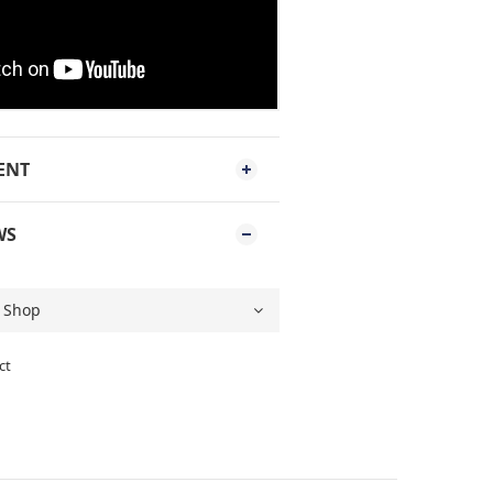
ENT
WS
ct