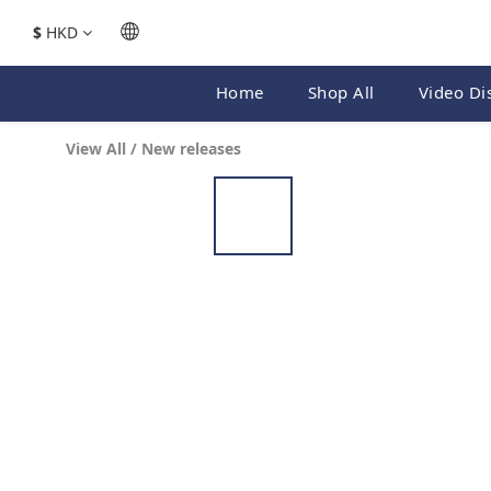
$
HKD
Home
Shop All
Video Di
View All
/
New releases