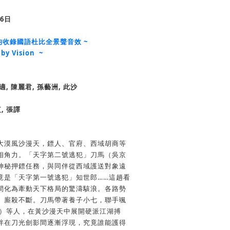
6日
碟均收錄國語杜比全景聲音效 ~
y Vision ~
適, 陳麗君, 孫藝洲, 此沙
, 張譯
大漠風沙漫天，鏢人、官府、西域胡商等
相角力。「天字第二號逃犯」刀馬（吳京
神秘押鏢任務，與同伴從西域護送對象遠
竟是「天字第一號逃犯」知世郎……這趟看
間化為牽動天下格局的驚濤駭浪。各路勢
、廝殺不斷。刀馬帶著養子小七，聯手颯
飾）等人，在黃沙漫天中展開硬派江湖搏
絆在刀光劍影間逐漸浮現，究竟誰能護得