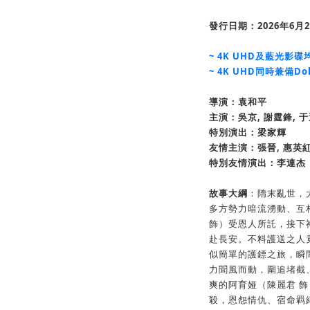
發行日期：2026年6月2
~ 4K UHD及藍光影
~ 4K UHD同時兼備Dolb
導演：袁和平
主演：吳京, 謝霆鋒, 于
特別
演出
：
梁家輝
友情
主演
：
張晉, 惠英紅
特別
友情
演出
：李連杰
故事大綱
：隋末亂世，
多方勢力暗流湧動、互
飾）受恩人所託，接下
赴長安。不料護送之人
似簡單的護鏢之旅，瞬
力聞風而動，圍追堵截
爽的阿育娅（陳麗君 
殺，恩怨情仇、宿命羁