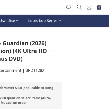
chandise
Louis Koo Series
BUY NOW
e Guardian (2026)
ion) (4K Ultra HD +
nus DVD)
ntertainment | BRD1128X
ders over $390 (applicable to Hong
500 spent on select items (Auto-
& Macau) on order