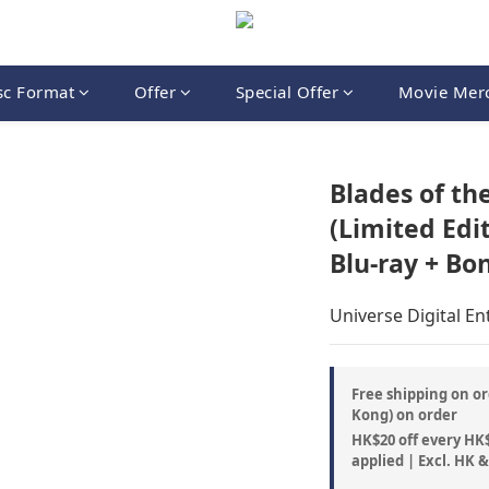
sc Format
Offer
Special Offer
Movie Mer
Blades of th
(Limited Edit
Blu-ray + Bo
Universe Digital E
Free shipping on or
Kong) on order
HK$20 off every HK$
applied | Excl. HK 