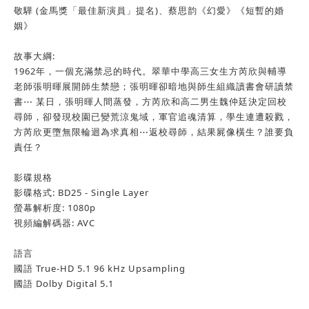
敬驊 (金馬獎「最佳新演員」提名)、蔡思韵《幻愛》《短暫的婚
姻》
故事大綱:
1962年，一個充滿禁忌的時代。翠華中學高三女生方芮欣與輔導
老師張明暉展開師生禁戀；張明暉卻暗地與師生組織讀書會研讀禁
書⋯ 某日，張明暉人間蒸發，方芮欣和高二男生魏仲廷決定回校
尋師，卻發現校園已變荒涼鬼域，軍官追魂清算，學生連遭殺戮，
方芮欣更墮無限輪迴為求真相⋯返校尋師，結果屍像橫生？誰要負
責任？
影碟規格
影碟格式:
BD25 - Single Layer
螢幕解析度:
1080p
視頻編解碼器:
AVC
語言
國語 True-HD 5.1 96 kHz Upsampling
國語 Dolby Digital 5.1