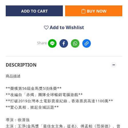
ADD TO CART
BUY NOW
Add to Wishlist
Share
DESCRIPTION
商品描述
**榮獲第56屆金馬獎5項殊榮**
**改編自「赤燭」團隊全球暢銷電腦遊戲**
**打破2019台灣本土電影賣座紀錄，香港票房高達1100萬**
**驚心真相，掀起全城話題**
導演：
徐漢強
主演：
王淨(金馬獎「最佳女主角」提名)、傅孟柏《范保德》、曾