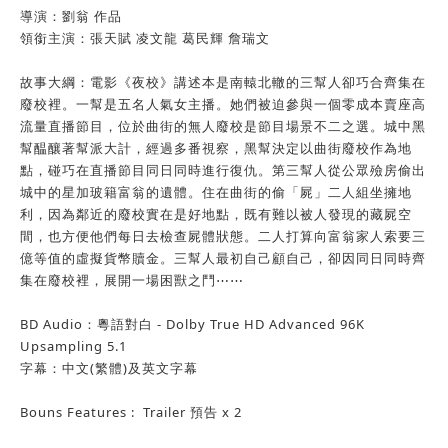
導演：劉翁 作品
領銜主演：張天賦 凌文龍 葛民輝 詹瑞文
故事大綱：電影《夜校》講述本是南轅北轍的三幫人卻巧合齊集在
廢校裡。一幫是五名人氣女主播。她們被迫參與一個零成本賣座高
流量直播節目，位於曲街的無人廢校是節目場景不二之選。城中黑
幫醖釀著幫派大計，經過多番視察，黑幫決定以曲街廢校作為地
點，碰巧在直播節目同日同時進行復仇。第三幫人從公眾殮房偷出
城中的星加玻籍富翁的遺體。住在曲街的偷「屍」二人組坐擁地
利，因為鄰近的廢校實在是好地點，既有難以被人發現的藏屍空
間，也方便他們每日去檢查屍體狀態。二人打算向富翁家人索要三
億等值的虛擬貨幣贖金。三幫人最初自己顧自己，卻因同日同時齊
集在廢校裡，展開一場困獸之鬥⋯⋯
BD Audio：粵語對白 - Dolby True HD Advanced 96K
Upsampling 5.1
字幕：中文(繁體)及英文字幕
Bouns Features : Trailer 預告 x 2