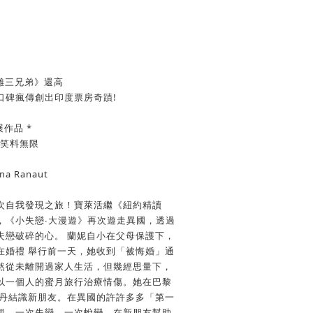
不離三兄弟》還高
口碑瘋傳創出印度票房奇蹟!
作品 *
 笑料無限
a Ranaut
次自我發現之旅！寶萊活繼《紐約精讀
，《小失戀∙大漫遊》再次遊走異國，透過
失戀破碎的心。 蘭妮自小在父母保護下，
在婚禮 舉行前一天，她收到「被悔婚」通
然從未離開過家人生活，但幾經思量下，
以一個人的蜜月旅行治療情傷。她在巴黎
特丹結識新朋友。在異國的許許多多「第一
觀。一次失戀，一次蛻變，在新朋友幫助