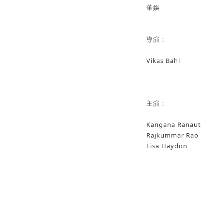
華娛
導演：
Vikas Bahl
主演：
Kangana Ranaut
Rajkummar Rao
Lisa Haydon