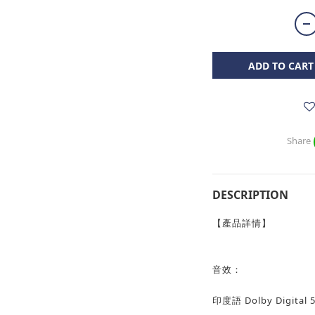
ADD TO CART
Share
DESCRIPTION
【產品詳情】
音效：
印度語 Dolby Digital 5