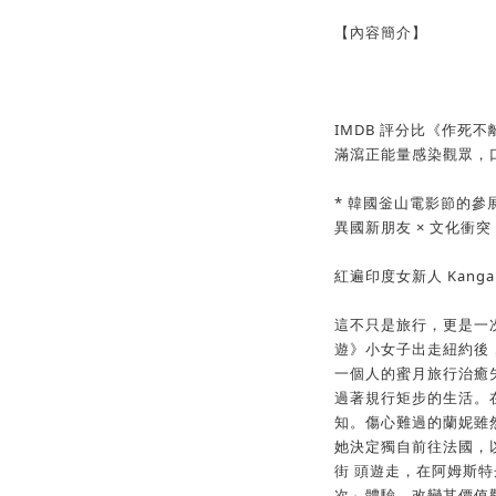
【內容簡介】
IMDB 評分比《作死
滿瀉正能量感染觀眾，
* 韓國釡山電影節的參展
異國新朋友 × 文化衝突
紅遍印度女新人 Kangan
這不只是旅行，更是一
遊》小女子出走紐約後
一個人的蜜月旅行治癒
過著規行矩步的生活。
知。傷心難過的蘭妮雖
她決定獨自前往法國，
街 頭遊走，在阿姆斯
次」體驗，改變其價值