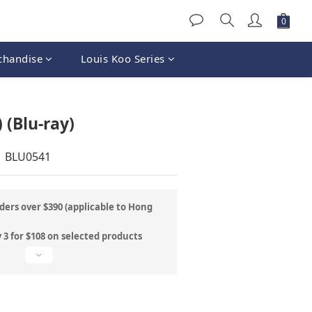
chandise
Louis Koo Series
BUY NOW
 (Blu-ray)
| BLU0541
ders over $390 (applicable to Hong
 3 for $108 on selected products