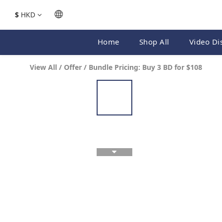
$
HKD
Home
Shop All
Video Di
View All
/
Offer
/
Bundle Pricing: Buy 3 BD for $108