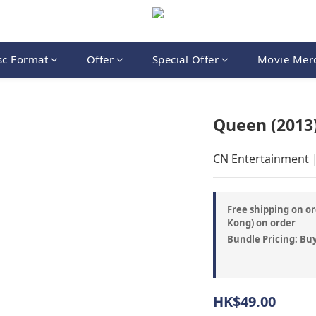
sc Format
Offer
Special Offer
Movie Mer
Queen (2013)
CN Entertainment 
Free shipping on or
Kong) on order
Bundle Pricing: Buy
HK$49.00