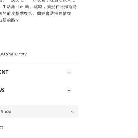
，生活漸回正 軌。此時，蘭妮在阿姆斯特
初的前度懇求復合。蘭妮會選擇舊情復
出新的路？
iDUohalU?t=7
ENT
WS
ct