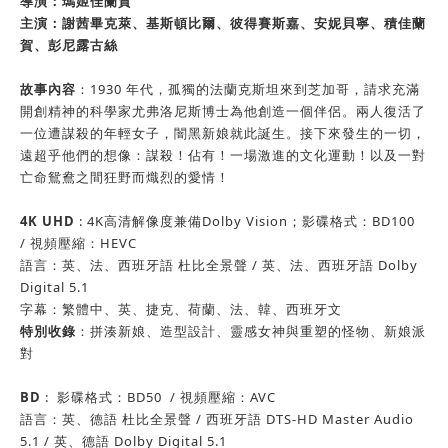
導演：
瑪姬佳蘭賀
主演：
謝茜畢克萊
、
基斯頓比爾
、
彼得賽斯嘉
、
安妮貝寧
、
積佳蘭
賀
、
彭尼露古絲
故事內容
：1930 年代，孤獨的法蘭克斯坦來到芝加哥，請求充滿
開創精神的科學家尤弗洛尼斯博士為他創造一個伴侶。兩人復活了
一位遭謀殺的年輕女子，闇黑新娘就此誕生。接下來發生的一切，
遠超乎他們的想像：謀殺！佔有！一場激進的文化運動！以及一對
亡命鴛鴦之間狂野而熾烈的愛情！
4K UHD
: 4K高清解像度兼備Dolby Vision；影碟格式：BD100
/ 視頻壓縮：HEVC
語言：英、法、西班牙語 杜比全景聲 / 英、法、西班牙語 Dolby
Digital 5.1
字幕：繁體中、英、捷克、荷蘭、法、韓、西班牙文
特別收錄
：拼湊新娘、造型設計、靈感女神與重塑的怪物、新娘派
對
BD
: 影碟格式：BD50 / 視頻壓縮：AVC
語言：英、德語 杜比全景聲 / 西班牙語 DTS-HD Master Audio
5.1 / 英、德語 Dolby Digital 5.1