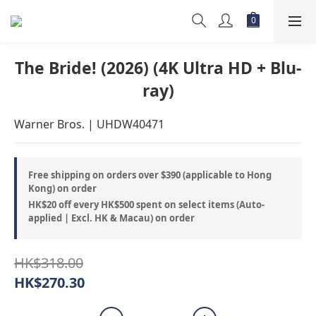
The Bride! (2026) (4K Ultra HD + Blu-
ray)
Warner Bros. | UHDW40471
Free shipping on orders over $390 (applicable to Hong
Kong) on order
HK$20 off every HK$500 spent on select items (Auto-
applied | Excl. HK & Macau) on order
HK$318.00
HK$270.30