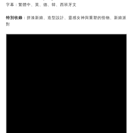
字幕：繁體中、英、德、韓、西班牙文
特別收錄
：拼湊新娘、造型設計、靈感女神與重塑的怪物、新娘派
對