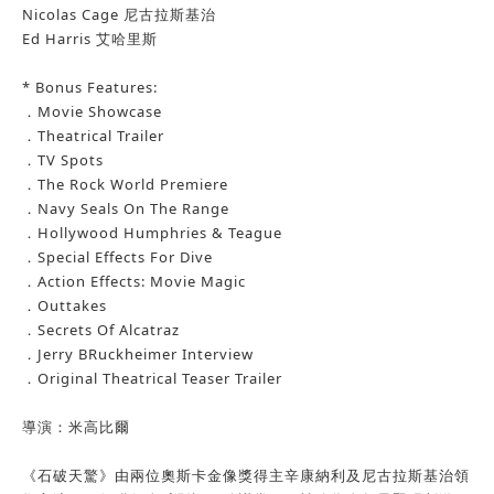
Nicolas Cage 尼古拉斯基治
Ed Harris 艾哈里斯
* Bonus Features:
．Movie Showcase
．Theatrical Trailer
．TV Spots
．The Rock World Premiere
．Navy Seals On The Range
．Hollywood Humphries & Teague
．Special Effects For Dive
．Action Effects: Movie Magic
．Outtakes
．Secrets Of Alcatraz
．Jerry BRuckheimer Interview
．Original Theatrical Teaser Trailer
導演：米高比爾
《石破天驚》由兩位奧斯卡金像獎得主辛康納利及尼古拉斯基治領