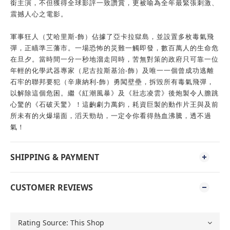
銜主演，不但獲得全球影評一致讚賞，更被喻為全年最緊張刺激、
震撼人心之電影。
軍事狂人（艾哈里斯-飾）佔據了亞卡拉獄島，並設置多枚毒氣飛
彈，正瞄準三藩市。一場恐怖的災難一觸即發，數百萬人的生命危
在旦夕。當時間一分一秒地溜走同時，苦無對策的政府只可靠一位
年輕的化學武器專家（尼古拉斯基治-飾）及唯一一個曾成功逃離
石牢的聯邦要犯（辛康納利-飾）勇闖壁壘，拆毀所有毒氣飛彈，
以解除這個危困。繼《紅潮風暴》及《壯志凌雲》後炮製令人膽跳
心驚的《石破天驚》！這齣劇力萬鈞，耗資巨製的動作片王與及前
所未有的火爆場面，滔天勁劫，一定令你看得熱血沸騰，透不過
氣！
SHIPPING & PAYMENT
CUSTOMER REVIEWS