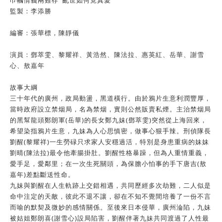
巾幗情義兩難存 亂世如何覓真愛
監製：李添勝
編審：張華標，陳靜儀
演員：鄧萃雯、黎耀祥、黃浩然、陳法拉、惠英紅、岳華、謝雪
心、敖嘉年
故事大綱
三十年代的廣州，政局動盪，黑道橫行。由於鴉片生意利潤豐厚，
當時政府設立禁烟局，名為禁烟，實則公然販賣私煙。主治禁烟局
的黑幫龍頭鄭朗軍(岳華)的長女鄭九妹(鄧萃雯)突然從上海回來，
希望染指鴉片生意，九妹為人心思慎密，做事心狠手辣。刑偵隊長
劉醒(黎耀祥)一生勞碌只求家人安穩過活，特別是身患重病的妹妹
劉晴(陳法拉)最令他牽腸掛肚。劉醒性格暴躁，但為人重情重義，
愛手足，愛鄰里；在一次生死關頭，為保膽小怕事的手下唐吉(敖
嘉年)差點斷送性命。
九妹與劉醒在人生軌跡上交錯相遇，共同歷經多次劫難，二人似是
命中注定的天敵，彼此不退不讓，卻在不知不覺間培養了一份不言
而喻的默契及微妙的感情關係。至後來日本侵華，廣州淪陷，九妹
被姑姐鄭朗喜(謝雪心)設局陷害，劉醒伴著九妹共同渡過了人性最