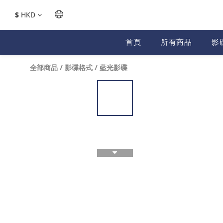
$
HKD
首頁
所有商品
影
全部商品
/
影碟格式
/
藍光影碟