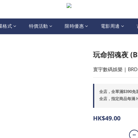
碟格式
特價活動
限時優惠
電影周邊
玩命招魂夜 (Blu
寰宇數碼娛樂 | BRD
全店，全單滿$390免
全店，指定商品每滿 HK$
HK$49.00