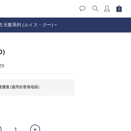
古天樂系列 (ルイス・クー)
立即購買
D)
29
運優惠 (適用於香港地區)