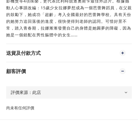
影機獎等4項殊榮，更代表比利時競逐奧斯卡最佳外語片。根據撼
動人心事蹟改編：15歲少女拉娜夢想成為一個芭蕾舞蹈員，在父親
的鼓勵下，她成功「超齡」考入全國最好的芭蕾舞學校。具有天份
的她努力追回落後的進度，很快便得到老師的認同。可惜好景不
常，踏入青春期，拉娜漸漸發覺自己的身體是她圓夢的障礙，因為
她是一個錯配在男性軀體中的女生……
送貨及付款方式
顧客評價
尚未有任何評價