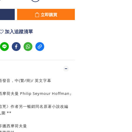
立即購買
加入追蹤清單
發音，中(繁/簡)/ 英文字幕
曼 Philip Seymour Hoffman』
追兇》作者另一暢銷同名原著小說改編
圍 **
菲臘西摩荷夫曼