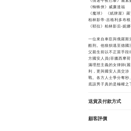
《情迷午夜巴黎》麗素
《蜘蛛俠》威廉達福
《魔球》 《紙牌屋》羅
柏林影帝-吉格利多布根
《耶拉》柏林影后-妮娜
一位來自車臣與俄羅斯混
酷刑。他狼狽逃至德國
父親生前以不正當手段
方國安人員(菲臘西摩荷
滿理想主義的女律師(麗
利，更與國安人員交涉
戰。各方人士爭分奪秒
底該男子真的是極權之
送貨及付款方式
顧客評價