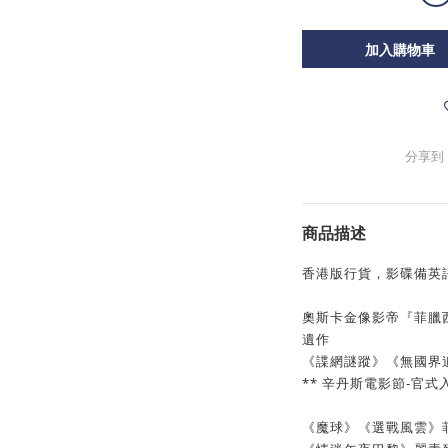
加入購物車
分享到
商品描述
香港版行貨，影碟備英語
奧斯卡金像影帝『菲臘西摩荷夫
遺作
《諜網謎蹤》《無國界
** 辛丹斯電影節-官式入
《魔球》《選戰風雲》