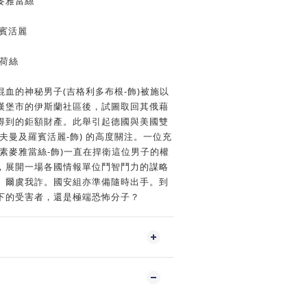
麥雅當絲
賓活麗
荷絲
血的神秘男子(吉格利多布根-飾)被施以
漢堡市的伊斯蘭社區後，試圖取回其俄藉
得到的鉅額財產。此舉引起德國與美國雙
夫曼及羅賓活麗-飾) 的高度關注。一位充
素麥雅當絲-飾)一直在捍衛這位男子的權
，展開一場各國情報單位鬥智鬥力的謀略
、爾虞我詐。國安組亦準備隨時出手。到
下的受害者，還是極端恐怖分子？