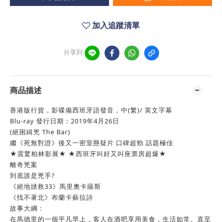
加入追蹤清單
分享到
商品描述
香港版行貨，影碟備西班牙語發音，中(繁)/ 英文字幕
Blu-ray 發行日期：2019年4月26日
(絕困緝兇 The Bar)
繼《死無對證》後又一密室懸疑片 口碑超勁 話題極佳
★震驚柏林影展★ ★西班牙叫好又叫座票房超爆★
離奇兇案
到底誰是兇手?
《絕地拯救33》馬里奧卡薩斯
《找不著北》布蘭卡蘇拉詩
故事大綱：
在馬德里的一個平凡早上，客人在酒吧享用美食，生活如常。直至