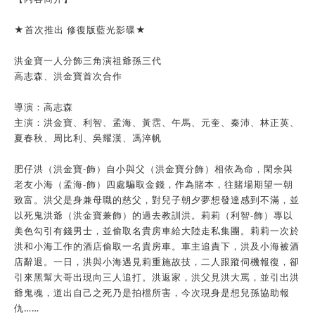
★首次推出 修復版藍光影碟★
洪金寶一人分飾三角演祖爺孫三代
高志森、洪金寶首次合作
導演：高志森
主演：洪金寶、利智、孟海、黃霑、午馬、元奎、秦沛、林正英、
夏春秋、周比利、吳耀漢、馮淬帆
肥仔洪（洪金寶-飾）自小與父（洪金寶分飾）相依為命，閑余與
老友小海（孟海-飾）四處騙取金錢，作為賭本，往賭場期望一朝
致富。洪父是身兼母職的慈父，對兒子朝夕夢想發達感到不滿，並
以死鬼洪爺（洪金寶兼飾）的過去教訓洪。莉莉（利智-飾）專以
美色勾引有錢男士，並偷取名貴房車給大陸走私集團。莉莉一次於
洪和小海工作的酒店偷取一名貴房車。車主追責下，洪及小海被酒
店辭退。一日，洪與小海遇見莉重施故技，二人跟蹤伺機報復，卻
引來黑幫大哥出現向三人追打。洪返家，洪父見洪大罵，並引出洪
爺鬼魂，道出自己之死乃是拍檔所害，今次現身是想兒孫協助報
仇……