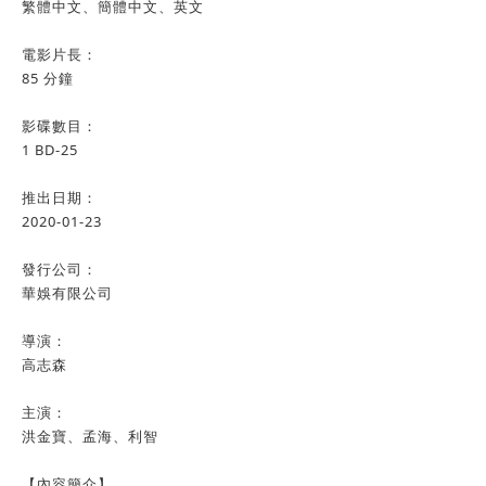
繁體中文、簡體中文、英文
電影片長：
85 分鐘
影碟數目：
1 BD-25
推出日期：
2020-01-23
發行公司：
華娛有限公司
導演：
高志森
主演：
洪金寶、孟海、利智
【內容簡介】