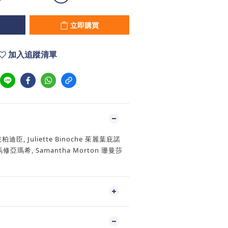
立即購買
加入追蹤清單
羅拔柏迪臣, Juliette Binoche 茱麗葉庇諾
c 馬修亞瑪希, Samantha Morton 珊曼莎