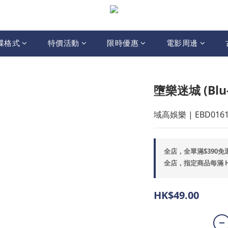
碟格式
特價活動
限時優惠
電影周邊
墮樂迷城 (Blu-
域高娛樂 | EBD016
全店，全單滿$390免
全店，指定商品每滿 HK$
HK$49.00