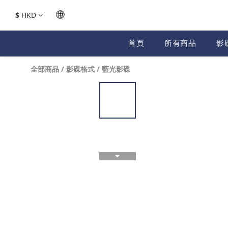
$
HKD
首頁
所有商品
影
全部商品
/
影碟格式
/
藍光影碟