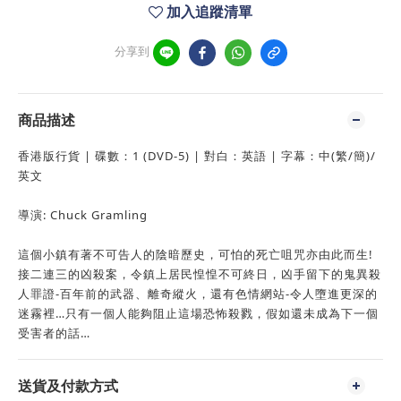
加入追蹤清單
分享到
商品描述
香港版行貨 | 碟數：1 (DVD-5) | 對白：英語 | 字幕：中(繁/簡)/
英文
導演: Chuck Gramling
這個小鎮有著不可告人的陰暗歷史，可怕的死亡咀咒亦由此而生!
接二連三的凶殺案，令鎮上居民惶惶不可終日，凶手留下的鬼異殺
人罪證-百年前的武器、離奇縱火，還有色情網站-令人墮進更深的
迷霧裡…只有一個人能夠阻止這場恐怖殺戮，假如還未成為下一個
受害者的話…
送貨及付款方式