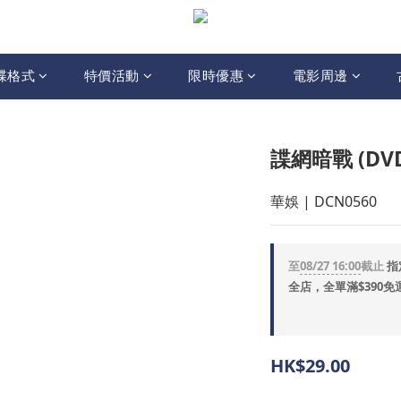
碟格式
特價活動
限時優惠
電影周邊
諜網暗戰 (DV
華娛 | DCN0560
至
08/27 16:00
截止
指
全店，全單滿$390免
HK$29.00