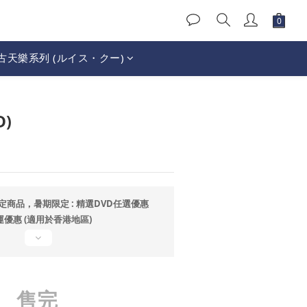
古天樂系列 (ルイス・クー)
D)
定商品，暑期限定 : 精選DVD任選優惠
運優惠 (適用於香港地區)
售完