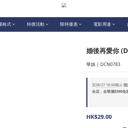
碟格式
特價活動
限時優惠
電影周邊
婚後再愛你 (D
華娛 | DCN0783
至
08/27 16:00
截止
指
全店，全單滿$390免
HK$29.00