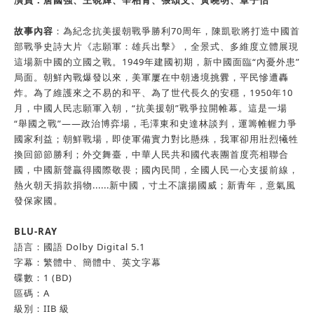
演員：唐國強、王硯輝、辛柏青、張頌文、黃曉明、章子怡
故事內容
：為紀念抗美援朝戰爭勝利70周年，陳凱歌將打造中國首
部戰爭史詩大片《志願軍：雄兵出擊》，全景式、多維度立體展現
這場新中國的立國之戰。1949年建國初期，新中國面臨“內憂外患”
局面。朝鮮內戰爆發以來，美軍屢在中朝邊境挑釁，平民慘遭轟
炸。為了維護來之不易的和平、為了世代長久的安穩，1950年10
月，中國人民志願軍入朝，“抗美援朝”戰爭拉開帷幕。這是一場
“舉國之戰”——政治博弈場，毛澤東和史達林談判，運籌帷幄力爭
國家利益；朝鮮戰場，即使軍備實力對比懸殊，我軍卻用壯烈犧牲
換回節節勝利；外交舞臺，中華人民共和國代表團首度亮相聯合
國，中國新聲贏得國際敬畏；國內民間，全國人民一心支援前線，
熱火朝天捐款捐物......新中國，寸土不讓揚國威；新青年，意氣風
發保家國。
BLU-RAY
語言：國語 Dolby Digital 5.1
字幕：繁體中、簡體中、英文字幕
碟數：1 (BD)
區碼：A
級別：IIB 級