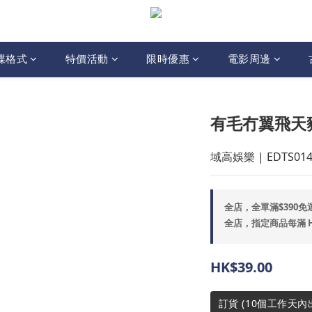
碟格式
特價活動
限時優惠
電影周邊
有毛冇翼飛天豬 
域高娛樂 | EDTS014
全店，全單滿$390免
全店，指定商品每滿 HK$
HK$39.00
訂貨 (10個工作天內