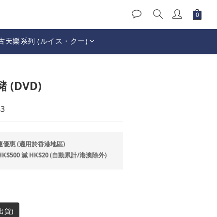
古天樂系列 (ルイス・クー)
立即購買
(DVD)
3
運優惠 (適用於香港地區)
500 減 HK$20 (自動累計/港澳除外)
出貨)