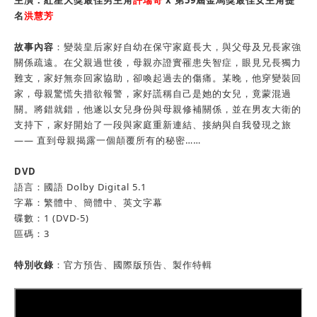
主演
：紅星大獎最佳男主角
許瑞奇
x 第59屆金馬獎最佳女主角提
名
洪慧芳
故事內容
：變裝皇后家好自幼在保守家庭長大，與父母及兄長家強
關係疏遠。在父親過世後，母親亦證實罹患失智症，眼見兄長獨力
難支，家好無奈回家協助，卻喚起過去的傷痛。某晚，他穿變裝回
家，母親驚慌失措欲報警，家好謊稱自己是她的女兒，竟蒙混過
關。將錯就錯，他遂以女兒身份與母親修補關係，並在男友大衛的
支持下，家好開始了一段與家庭重新連結、接納與自我發現之旅
—— 直到母親揭露一個顛覆所有的秘密……
DVD
語言：國語 Dolby Digital 5.1
字幕：繁體中、簡體中、英文字幕
碟數：1 (DVD-5)
區碼：3
特別收錄
：官方預告、國際版預告、製作特輯