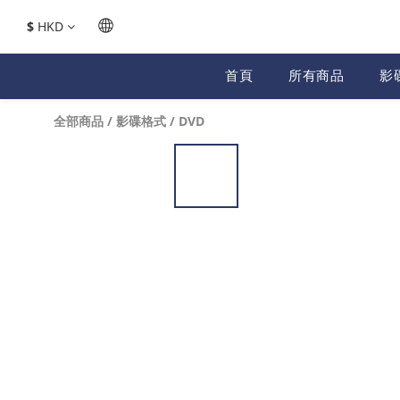
$
HKD
首頁
所有商品
影
全部商品
/
影碟格式
/
DVD