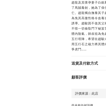
趙龍及其懷孕妻子白銀
了馬賊毒劍，她為了保
亡。趙龍獨自撫養其子
為免其高傲性格令血毒
誘導。趙駿因不值其父
不惜一切偷取門下秘笈
體內陰氣，師叔祖為免
五行塔陣，希望在趙駿
用五行石之磁力將其體
爭虎鬥……
送貨及付款方式
顧客評價
尚未有任何評價