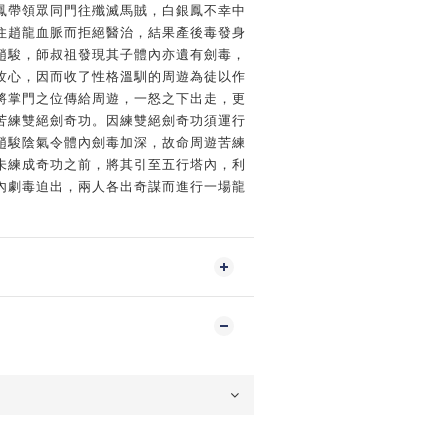
鳳帶領眾同門往殲滅馬賊，白銀鳳不幸中
住趙龍血脈而拒絕醫治，結果產後毒發身
趙駿，師叔祖發現其子體內亦遺有劍毒，
攻心，因而收了性格溫馴的周遊為徒以作
將掌門之位傳給周遊，一怒之下出走，更
苦練雙絕劍奇功。因練雙絕劍奇功須運行
趙駿陰氣令體內劍毒加深，故命周遊苦練
未練成奇功之前，將其引至五行塔內，利
內劇毒迫出，兩人各出奇謀而進行一場龍