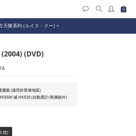
古天樂系列 (ルイス・クー)
立即購買
004) (DVD)
74
運優惠 (適用於香港地區)
500 減 HK$20 (自動累計/港澳除外)
出貨)