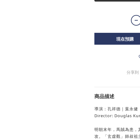
現在預購
分享到
商品描述
導演：孔祥德｜葉永健
Director: Douglas K
明朝末年，馬賊為患，
攻。「玄虛觀」師叔祖