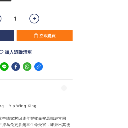
立即購買
加入追蹤清單
ung ｜Yip Wing-King
其中陳家村因連年豐收而被馬賊經常圍
主持為免更多無辜生命受害，即派出其徒