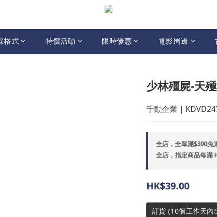
碟格式
特價活動
限時優惠
電影周邊
少林殭屍-天殛 (2
千勣企業 | KDVD24
全店，全單滿$390免
全店，指定商品每滿 HK$
HK$39.00
訂貨 (10個工作天內