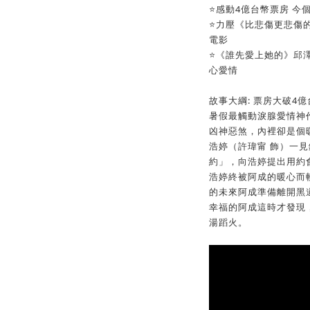
⭐感動4億台幣票房 今
⭐力壓《比悲傷更悲傷
電影
⭐《誰先愛上她的》邱澤
心愛情
故事大綱: 票房大破4
暑假最觸動淚腺愛情神
凶神惡煞，內裡卻是個
浩婷（許瑋甯 飾）一
約」，向浩婷提出用約
浩婷終被阿成的暖心而
的未來阿成準備離開黑
幸福的阿成這時才發現
湯蹈火。