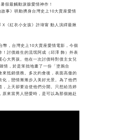
個暑假最觸動淚腺愛情神作！
的故事》哄動擠身台灣史上10大賣座愛情
 X《紅衣小女孩》許瑋甯 動人演繹最揪
億台幣，台灣史上10大賣座愛情電影，今個
作！討債維生的流氓阿成（邱澤 飾）外表
暖心大男孩。他在一次討債時對債主女兒
見鍾情，於是笨拙地畫了一份「塗鴉合
會來抵銷債務。多次約會後，表面高傲的
軟化，戀情漸漸步入美好光景。為了他們
道，上天卻要迫使他們分開。只想給浩婷
，原來當男人戀愛時，是可以為那個她赴