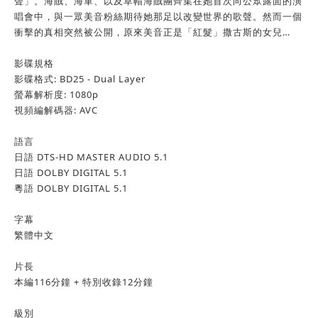
聲」。海賊、海軍、以及草帽海賊團齊集在她首次向公眾露面的演
唱會中，與一眾美音粉絲期待她那足以改變世界的歌聲。然而一個
衝擊的真相突然被公開，原來美音正是「紅髮」撒古斯的女兒…
影碟規格
影碟格式: BD25 - Dual Layer
螢幕解析度: 1080p
視頻編解碼器: AVC
語言
日語 DTS-HD MASTER AUDIO 5.1
日語 DOLBY DIGITAL 5.1
粵語 DOLBY DIGITAL 5.1
字幕
繁體中文
片長
本編116分鐘 + 特別收錄12分鐘
級別