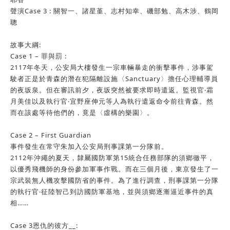
聲演Case 3 :
關智一、諸星堇、志村知幸、磯部勉、高木涉、鶴岡
聰
故事大綱:
Case 1 – 罪與罰 :
2117年冬天，公安局大樓發生一宗車輛暴走的衝擊事件，涉事駕
駛者正是於青森的潛在犯隔離設施〈Sanctuary〉擔任心理輔導員
的夜坂泉。但在審訊前夕，夜坂突然被要求即時遣返。監視官‧霜
月美佳以及執行官‧宜野座伸元等人為執行遣返命令前往青森。然
而在該處等待他們的，竟是〈虛構的樂園〉。
Case 2 – First Guardian
事件發生在常守朱加入公安局刑事課第一分隊前。
2112年沖繩的夏天，隸屬國防軍第15統合任務部隊的須鄉徹平，
以優秀飛機師的身份參加軍事作戰。而在三個月後，東京發生了一
宗武裝無人機攻擊國防省的事件。為了進行調查，刑事課第一分隊
的執行官‧征陸智己到訪國防軍基地，並與須鄉逐漸逼近事件的真
相……
Case 3恩仇的彼方__: