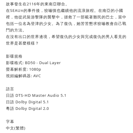
故事發生在2116年的東南亞聯合。
在SEAUn的事件後，狡嚙慎也繼續他的流浪旅程。在南亞的小國
裡，他從武裝游擊隊的襲擊中，拯救了一部載著難民的巴士，當中
包括一位名為登津的少女。為了復仇，她苦苦懇求狡嚙教會自己戰
鬥的方法。
在沒有出口的世界邊境，希望復仇的少女與完成復仇的男人看見的
世界是甚麼模樣？
影碟規格
影碟格式:
BD50 - Dual Layer
螢幕解析度:
1080p
視頻編解碼器:
AVC
語言
日語 DTS-HD Master Audio 5.1
日語 Dolby Digital 5.1
粵語 Dolby Digital 2.0
字幕
中文(繁體)